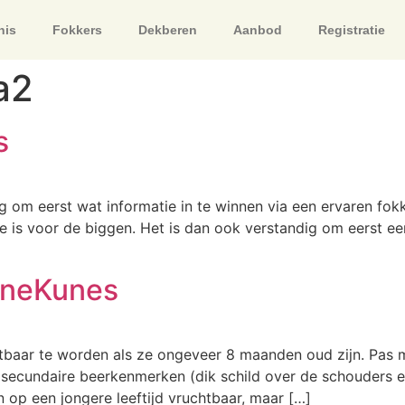
nis
Fokkers
Dekberen
Aanbod
Registratie
a2
s
g om eerst wat informatie in te winnen via een ervaren fokk
se is voor de biggen. Het is dan ook verstandig om eerst e
uneKunes
baar te worden als ze ongeveer 8 maanden oud zijn. Pas m
 secundaire beerkenmerken (dik schild over de schouders e
 op een jongere leeftijd vruchtbaar, maar […]