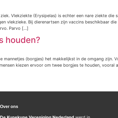
 ziek. Vlekziekte (Erysipelas) is echter een nare ziekte di
en vlekzieke. Bij dierenartsen zijn vaccins beschikbaar die 
rvo. Parvo […]
es houden?
 mannetjes (borgjes) het makkelijkst in de omgang zijn. V
el mensen kiezen ervoor om twee borgjes te houden, vooral a
Over ons
De Kunekune Vereniging Nederland
werd in